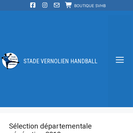
Aller
BOUTIQUE SVHB
au
contenu
STADE VERNOLIEN HANDBALL
Me
Sélection départementale