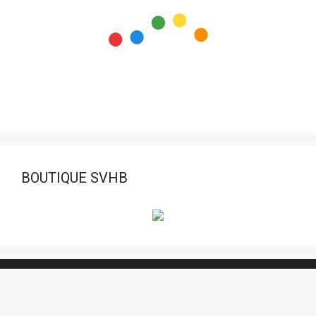
BOUTIQUE SVHB
Visiteurs aujourd’hui:
8
Nombre total de visiteurs:
128 476
© 2026 STADE VERNOLIEN HANDBALL
• Construit avec
GeneratePress