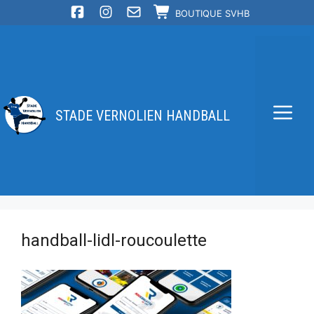
Aller
BOUTIQUE SVHB
au
contenu
STADE VERNOLIEN HANDBALL
Me
handball-lidl-roucoulette