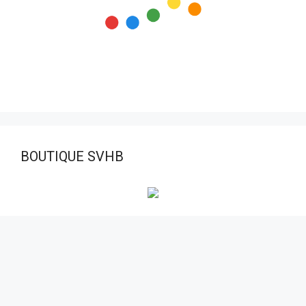
BOUTIQUE SVHB
Visiteurs aujourd’hui:
13
Nombre total de visiteurs:
128 468
© 2026 STADE VERNOLIEN HANDBALL
• Construit avec
GeneratePress