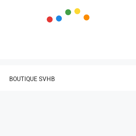
BOUTIQUE SVHB
Visiteurs aujourd’hui:
2
Nombre total de visiteurs:
128 470