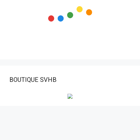
BOUTIQUE SVHB
Visiteurs aujourd’hui:
6
Nombre total de visiteurs:
128 474
© 2026 STADE VERNOLIEN HANDBALL
• Construit avec
GeneratePress