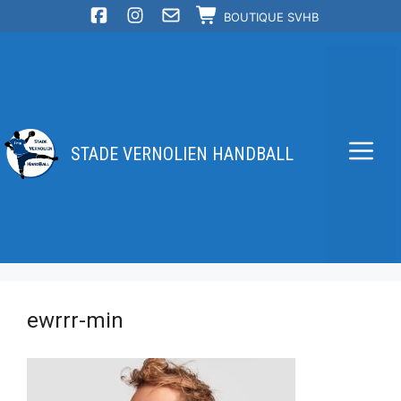
Aller
BOUTIQUE SVHB
au
contenu
STADE VERNOLIEN HANDBALL
Me
ewrrr-min