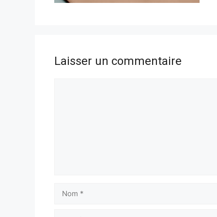
Laisser un commentaire
Commentaire
Nom
E-