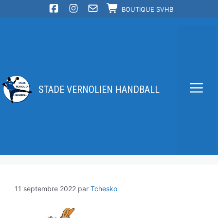
Aller
BOUTIQUE SVHB
au
contenu
STADE VERNOLIEN HANDBALL
Me
11 septembre 2022
par
Tchesko