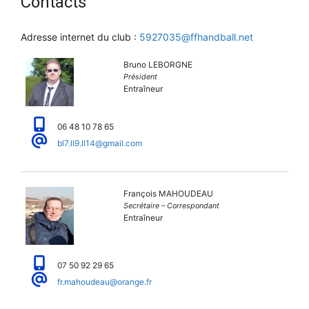
Contacts
Adresse internet du club :
5927035@ffhandball.net
Bruno LEBORGNE
Président
Entraîneur
06 48 10 78 65
bl7.ll9.ll14@gmail.com
François MAHOUDEAU
Secrétaire – Correspondant
Entraîneur
07 50 92 29 65
fr.mahoudeau@orange.fr