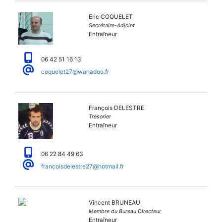
Eric COQUELET
Secrétaire-Adjoint
Entraîneur
06 42 51 16 13
coquelet27@wanadoo.fr
François DELESTRE
Trésorier
Entraîneur
06 22 84 49 63
francoisdelestre27@hotmail.fr
Vincent BRUNEAU
Membre du Bureau Directeur
Entraîneur