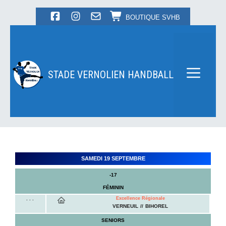
Aller
BOUTIQUE SVHB
au
contenu
STADE VERNOLIEN HANDBALL
Menu
SAMEDI 19 SEPTEMBRE
-17
FÉMININ
. . .
Excellence Régionale
VERNEUIL
BIHOREL
SENIORS